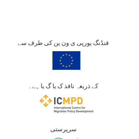
فنڈنگ یورپی ی ون ین کی طرف سے
کے ذریعہ نافذ ک یا گ یا ہے۔
سرپرستی