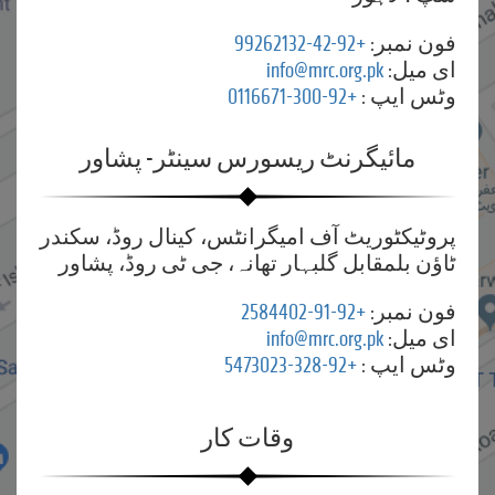
فون نمبر:
+92-42-99262132
ای میل:
info@mrc.org.pk
وٹس ایپ :
+92-300-0116671
مائیگرنٹ ریسورس سینٹر- پشاور
پروٹیکٹوریٹ آف امیگرانٹس، کینال روڈ، سکندر
ٹاؤن بلمقابل گلبہار تھانہ، جی ٹی روڈ، پشاور
فون نمبر:
+92-91-2584402
ای میل:
info@mrc.org.pk
وٹس ایپ :
+92-328-5473023
وقات کار