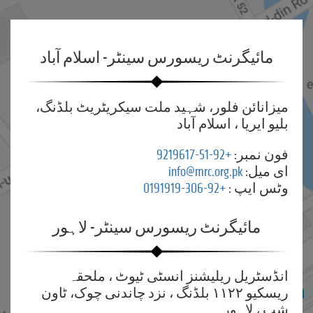
مائیگرنٹ ریسورس سینٹر- اسلام آباد
میزانائن فلور، شہید ملت سیکریٹریٹ بلڈنگ،
بلیو ایریا ، اسلام آباد
فون نمبر:
+92-51-9219617
ای میل:
info@mrc.org.pk
وٹس ایپ :
+92-306-0191919
مائیگرنٹ ریسورس سینٹر- لاہور
انڈسٹریل ریلیشنز انسٹی ٹیوٹ ، ملحقہ
ریسکیو ۱۱۲۲ بلڈنگ ، نزد چاندنی چوک، ٹاون
شپ ، لاہور