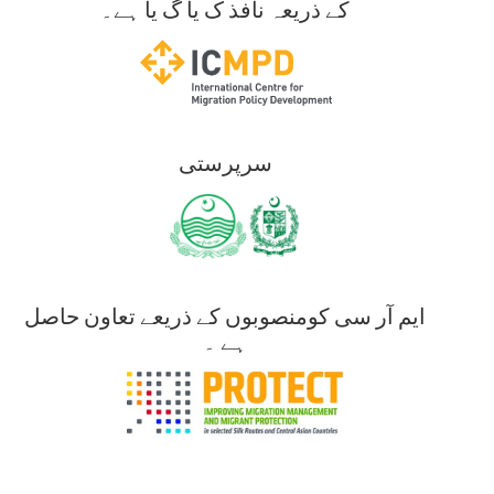
کے ذریعہ نافذ ک یا گ یا ہے۔
سرپرستی
ایم آر سی کومنصوبوں کے ذریعے تعاون حاصل
ہے ۔