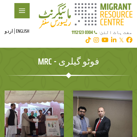
ENGLISH
اردو
0304 1112123
مفت ہاٹ الئن:
𝕏
فوٹو گیلری - MRC