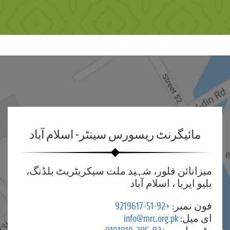
مائیگرنٹ ریسورس سینٹر- اسلام آباد
میزانائن فلور، شہید ملت سیکریٹریٹ بلڈنگ،
بلیو ایریا ، اسلام آباد
فون نمبر:
+92-51-9219617
ای میل:
info@mrc.org.pk