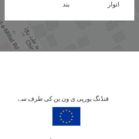
اتوار
بند
فنڈنگ یورپی ی ون ین کی طرف سے