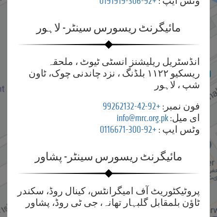
وٹس ایپ :
+92-306-0191919
مائیگرنٹ ریسورس سینٹر- لاہور
انڈسٹریل ریلیشنز انسٹی ٹیوٹ ، ملحقہ
ریسکیو ۱۱۲۲ بلڈنگ ، نزد چاندنی چوک، ٹاون
شپ ، لاہور
فون نمبر:
+92-42-99262132
ای میل:
info@mrc.org.pk
وٹس ایپ :
+92-300-0116671
مائیگرنٹ ریسورس سینٹر- پشاور
پروٹیکٹوریٹ آف امیگرانٹس، کینال روڈ، سکندر
ٹاؤن بلمقابل گلبہار تھانہ، جی ٹی روڈ، پشاور