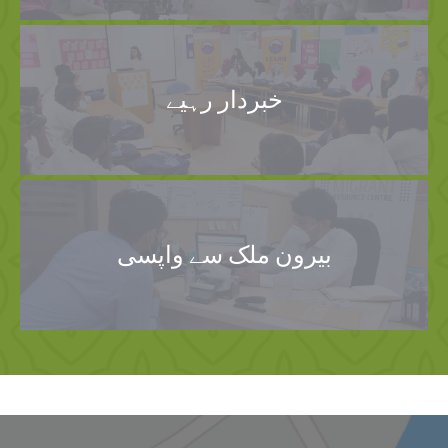
خبردار رہیے
بیرون ملک سے واپسی