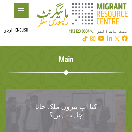
ENGLISH
اردو
0304 1112123
مفت ہاٹ الئن:
𝕏
Main
کیا آپ بیرون ملک جانا
چاہتے ہیں؟