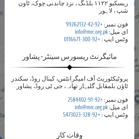
ریسکیو ۱۱۲۲ بلڈنگ ، نزد چاندنی چوک، ٹاون
شپ ، لاہور
فون نمبر:
+92-42-99262132
ای میل:
info@mrc.org.pk
وٹس ایپ :
+92-300-0116671
مائیگرنٹ ریسورس سینٹر- پشاور
پروٹیکٹوریٹ آف امیگرانٹس، کینال روڈ، سکندر
ٹاؤن بلمقابل گلبہار تھانہ، جی ٹی روڈ، پشاور
فون نمبر:
+92-91-2584402
ای میل:
info@mrc.org.pk
وٹس ایپ :
+92-328-5473023
وقات کار