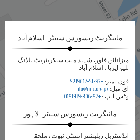
مائیگرنٹ ریسورس سینٹر- اسلام آباد
میزانائن فلور، شہید ملت سیکریٹریٹ بلڈنگ،
بلیو ایریا ، اسلام آباد
فون نمبر:
+92-51-9219617
ای میل:
info@mrc.org.pk
وٹس ایپ :
+92-306-0191919
مائیگرنٹ ریسورس سینٹر- لاہور
انڈسٹریل ریلیشنز انسٹی ٹیوٹ ، ملحقہ