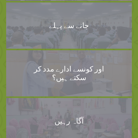
جانے سے پہلے
اور کونسے ادارے مدد کر
سکتے ہیں؟
آگاہ رہیں