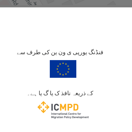
فنڈنگ یورپی ی ون ین کی طرف سے
کے ذریعہ نافذ ک یا گ یا ہے۔