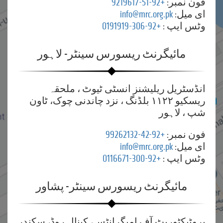
فون نمبر:
+92-51-9219617
ای میل:
info@mrc.org.pk
وٹس ایپ :
+92-306-0191919
مائیگرنٹ ریسورس سینٹر- لاہور
انڈسٹریل ریلیشنز انسٹی ٹیوٹ ، ملحقہ
ریسکیو ۱۱۲۲ بلڈنگ ، نزد چاندنی چوک، ٹاون
شپ ، لاہور
فون نمبر:
+92-42-99262132
ای میل:
info@mrc.org.pk
وٹس ایپ :
+92-300-0116671
مائیگرنٹ ریسورس سینٹر- پشاور
پروٹیکٹوریٹ آف امیگرانٹس، کینال روڈ، سکندر