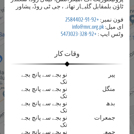
ٹاؤن بلمقابل گلبہار تھانہ، جی ٹی روڈ، پشاور
فون نمبر:
+92-91-2584402
ای میل:
info@mrc.org.pk
وٹس ایپ :
+92-328-5473023
وقات کار
پیر
نو بجے سے پانچ بجے
تک
منگل
نو بجے سے پانچ بجے
تک
بدھ
نو بجے سے پانچ بجے
تک
جمعرات
نو بجے سے پانچ بجے
تک
جمعہ
نو بجے سے پانچ بجے