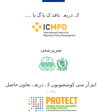
کے ذریعہ نافذ ک یا گ یا ہے۔
سرپرستی
ایم آر سی کومنصوبوں کے ذریعے تعاون حاصل
ہے ۔