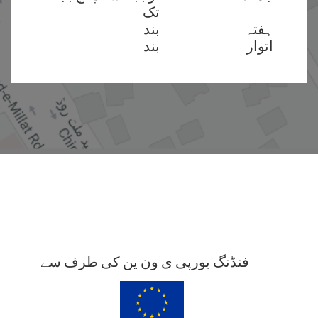
تک
ہفتہ
بند
اتوار
بند
فنڈنگ یورپی ی ون ین کی طرف سے