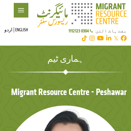
ENGLISH
اردو
0304 1112123
مفت ہاٹ الئن:
𝕏
ہماری ٹیم
Migrant Resource Centre - Peshawar