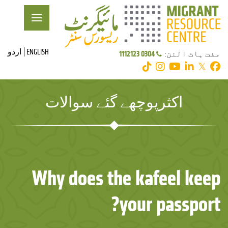
ENGLISH
اردو
0304 1112123
مفت ہاٹ الئن:
𝕏
اکثرپوچھے گئے سوالات
Why does the kafeel keep
your passport?