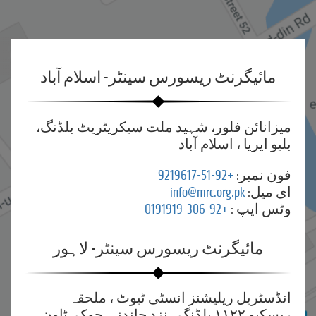
مائیگرنٹ ریسورس سینٹر- اسلام آباد
میزانائن فلور، شہید ملت سیکریٹریٹ بلڈنگ،
بلیو ایریا ، اسلام آباد
فون نمبر:
+92-51-9219617
ای میل:
info@mrc.org.pk
وٹس ایپ :
+92-306-0191919
مائیگرنٹ ریسورس سینٹر- لاہور
انڈسٹریل ریلیشنز انسٹی ٹیوٹ ، ملحقہ
ریسکیو ۱۱۲۲ بلڈنگ ، نزد چاندنی چوک، ٹاون