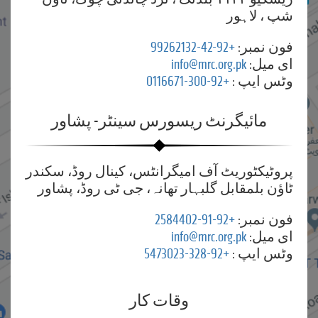
شپ ، لاہور
فون نمبر:
+92-42-99262132
ای میل:
info@mrc.org.pk
وٹس ایپ :
+92-300-0116671
مائیگرنٹ ریسورس سینٹر- پشاور
پروٹیکٹوریٹ آف امیگرانٹس، کینال روڈ، سکندر
ٹاؤن بلمقابل گلبہار تھانہ، جی ٹی روڈ، پشاور
فون نمبر:
+92-91-2584402
ای میل:
info@mrc.org.pk
وٹس ایپ :
+92-328-5473023
وقات کار