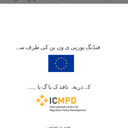
فنڈنگ یورپی ی ون ین کی طرف سے
کے ذریعہ نافذ ک یا گ یا ہے۔
سرپرستی